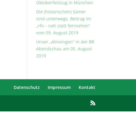
Oktoberfestzug in München
Die (historischen) Samer
sind unterwegs. Beitrag im
„rfo – nah statt fernsehen“
vom 09. August 2019
Unser „Almsingen“ in der BR
Abendschau am 05. August
2019
Datenschutz
Impressum
Kontakt