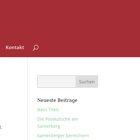
Kontakt
Neueste Beiträge
(kein Titel)
Die Postkutsche am
Samerberg
t,
Samerberger bereichern