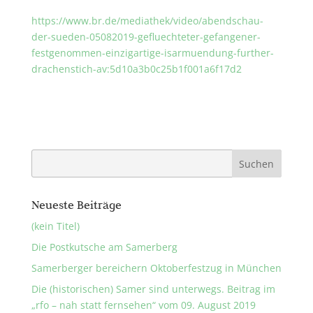
https://www.br.de/mediathek/video/abendschau-
der-sueden-05082019-gefluechteter-gefangener-
festgenommen-einzigartige-isarmuendung-further-
drachenstich-av:5d10a3b0c25b1f001a6f17d2
Neueste Beiträge
(kein Titel)
Die Postkutsche am Samerberg
Samerberger bereichern Oktoberfestzug in München
Die (historischen) Samer sind unterwegs. Beitrag im
„rfo – nah statt fernsehen“ vom 09. August 2019